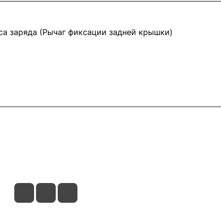
са заряда (Рычаг фиксации задней крышки)
ловия доставки
Контакты
Магазины