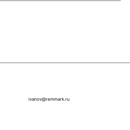
+7 (3462) 500-250
ivanov@remmark.ru
628403, Россия, Тюменская область,
ХМАО-Югра, г.Сургут, ул.Юности, 8,
цоколь 1